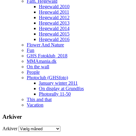
Fam. Hegewald
Hegewald 2010
Hegewald 2011
Hegewald 2012
Hegewald 2013
Hegewald 2014
Hegewald 2015
Hegewald 2016
Flower And Nature
Fun
GHS Fotoklub_2018
MMAmania.dk
On the wall
People
Photoclub (GHSfoto)
January winter 2011
On display at Grundfos
Photorally 11-50
This and that
Vacation
Arkiver
Arkiver